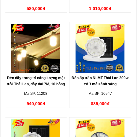
580,000đ
1,010,000đ
Đèn dây trang trí năng lượng mặt
Đèn ốp trần NLMT Thái Lan 200w
trời Thái Lan, dây dài 7M, 10 bóng
có 3 màu ánh sáng
đèn
Mã SP: 11208
Mã SP: 10947
940,000đ
639,000đ