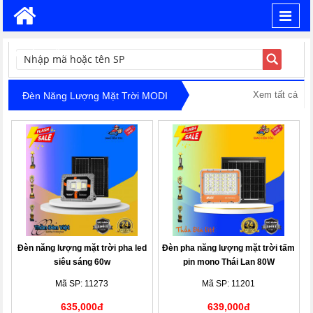
Toggl
navig
TÌM KIẾM
Xem tất cả
Đèn Năng Lượng Mặt Trời MODI
Đèn năng lượng mặt trời pha led
Đèn pha năng lượng mặt trời tấm
siêu sáng 60w
pin mono Thái Lan 80W
Mã SP: 11273
Mã SP: 11201
635,000đ
639,000đ