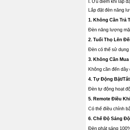
I. Ưu điểm khi lắp đ
Lắp đặt đèn năng lượ
1. Không Cần Trả 
Đèn năng lượng mặt 
2. Tuổi Thọ Lên Đế
Đèn có thể sử dụng lâ
3. Không Cần Mua 
Không cần đến dây 
4. Tự Động Bật/Tắt
Đèn tự động hoạt độn
5. Remote Điều Kh
Có thể điều chỉnh bậ
6. Chế Độ Sáng Độ
Đèn phát sáng 100% 