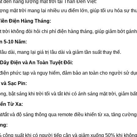
ặt đèn năng lượng mặt trời tại Thần Đèn Việt:
ng mặt trời mang lại nhiều ưu điểm lớn, giúp tối ưu hóa sự thu
Tiền Điện Hàng Tháng:
trời không đòi hỏi chi phí điện hàng tháng, giúp giảm bớt gánh
n 5-10 Năm:
u dài, mang lại giá trị lâu dài và giảm tần suất thay thế.
Dây Điện và An Toàn Tuyệt Đối:
điện phức tạp và nguy hiểm, đảm bảo an toàn cho người sử dụ
 và Sạc Pin:
g, bật sáng khi trời tối và tắt khi có ánh sáng mặt trời, giảm bất
iển Từ Xa:
t/tắt và độ sáng thông qua remote điều khiển từ xa, tăng cường 
ng:
công suất khi có người tiếp cận và giảm xuống 50% khi không 