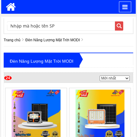
Toggl
navig
TÌM KIẾM
Trang chủ
Đèn Năng Lượng Mặt Trời MODI
Đèn Năng Lượng Mặt Trời MODI
24