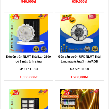
940,000đ
639,000đ
Đèn ốp trần NLMT Thái Lan 280w
Đèn sân vườn UFO NLMT Thái
có 3 màu ánh sáng
Lan, màu trắng/3 màu/RGB
Mã SP: 11093
Mã SP: 10958
1,030,000đ
1,280,000đ