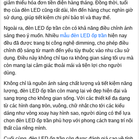
giảm thiểu hóa đơn tiền điện hàng tháng. Đồng thời, tuổi
thọ của đèn LED cũng rất dài, lên đến hàng chục nghìn giờ
sử dụng, giúp tiết kiệm chi phí bảo trì và thay thế.
Ngoài ra, đèn LED ốp trần còn có khả năng điều chỉnh ánh
sáng theo ý muốn. Nhiều
mẫu đèn LED ốp trần
hiện nay
đều đã được trang bị công nghệ dimming, cho phép điều
chỉnh độ sáng từ mạnh đến yếu tùy thuộc vào nhu cầu sử
dụng. Điều này không chỉ tạo ra không gian sáng tối ưu mà
còn mang lại cảm giác thoải mái và tiện lợi cho người
dùng.
Không chỉ là nguồn ánh sáng chất lượng và tiết kiệm năng
lượng, đèn LED ốp trần còn mang lại vẻ đẹp hiện đại và
sang trọng cho không gian sống. Với các thiết kế đa dạng
từ các hình dạng tròn, vuông, chữ nhật cho tới các kiểu
dáng như vòng xoay hay hình sao, người dùng có thể lựa
chọn đèn LED ốp trần phù hợp với phong cách trang trí nội
thất của riêng mình.
Cuối cùng, đèn LED ốp trần còn được đánh giá cao về tính