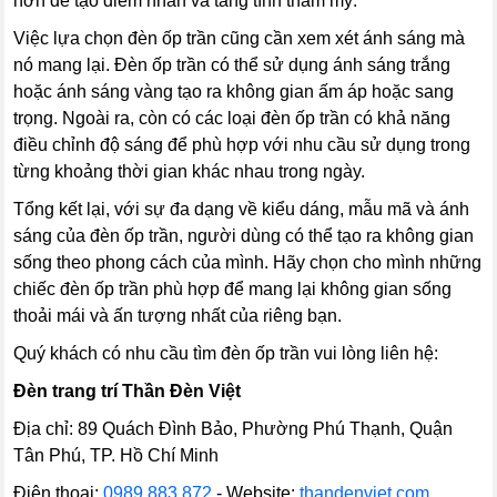
hơn để tạo điểm nhấn và tăng tính thẩm mỹ.
Việc lựa chọn đèn ốp trần cũng cần xem xét ánh sáng mà
nó mang lại. Đèn ốp trần có thể sử dụng ánh sáng trắng
hoặc ánh sáng vàng tạo ra không gian ấm áp hoặc sang
trọng. Ngoài ra, còn có các loại đèn ốp trần có khả năng
điều chỉnh độ sáng để phù hợp với nhu cầu sử dụng trong
từng khoảng thời gian khác nhau trong ngày.
Tổng kết lại, với sự đa dạng về kiểu dáng, mẫu mã và ánh
sáng của đèn ốp trần, người dùng có thể tạo ra không gian
sống theo phong cách của mình. Hãy chọn cho mình những
chiếc đèn ốp trần phù hợp để mang lại không gian sống
thoải mái và ấn tượng nhất của riêng bạn.
Quý khách có nhu cầu tìm đèn ốp trần vui lòng liên hệ:
Đèn trang trí Thần Đèn Việt
Địa chỉ: 89 Quách Đình Bảo, Phường Phú Thạnh, Quận
Tân Phú, TP. Hồ Chí Minh
Điện thoại:
0989.883.872
- Website:
thandenviet.com