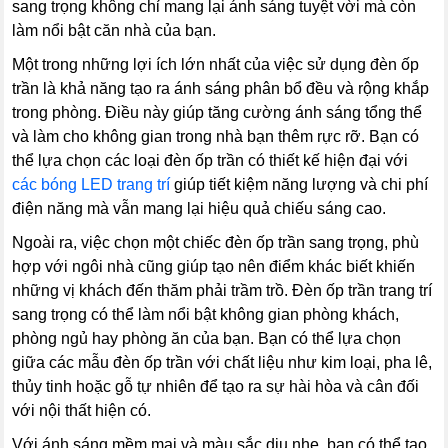
sang trọng không chỉ mang lại ánh sáng tuyệt vời mà còn
làm nổi bật căn nhà của bạn.
Một trong những lợi ích lớn nhất của việc sử dụng đèn ốp
trần là khả năng tạo ra ánh sáng phân bổ đều và rộng khắp
trong phòng. Điều này giúp tăng cường ánh sáng tổng thể
và làm cho không gian trong nhà bạn thêm rực rỡ. Bạn có
thể lựa chọn các loại đèn ốp trần có thiết kế hiện đại với
các bóng LED trang trí
giúp tiết kiệm năng lượng và chi phí
điện năng mà vẫn mang lại hiệu quả chiếu sáng cao.
Ngoài ra, việc chọn một chiếc đèn ốp trần sang trọng, phù
hợp với ngôi nhà cũng giúp tạo nên điểm khác biết khiến
những vị khách đến thăm phải trầm trồ. Đèn ốp trần trang trí
sang trọng có thể làm nổi bật không gian phòng khách,
phòng ngủ hay phòng ăn của bạn. Bạn có thể lựa chọn
giữa các mẫu đèn ốp trần với chất liệu như kim loại, pha lê,
thủy tinh hoặc gỗ tự nhiên để tạo ra sự hài hòa và cân đối
với nội thất hiện có.
Với ánh sáng mềm mại và màu sắc dịu nhẹ, bạn có thể tạo