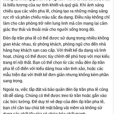
là biểu tượng của sự tinh khiết và quý giá. Khi ánh sáng
chiếu qua các viên pha lê, chúng tạo ra những mảng sáng
rực rỡ và phản chiếu màu sắc đa dạng. Điều này không chỉ
làm cho căn phòng trở nên lung linh mà còn mang lại cảm
giác thư thái và thoải mái cho người sống trong đó.
Đèn ốp trần pha lê có thể được sử dụng trong nhiều không
gian khác nhau, từ phòng khách, phòng ngủ cho đến nhà
hàng hay khách sạn cao cấp. Với thiết kế đa dạng và linh
hoạt, chúng có thể được tùy chỉnh để phù hợp với mọi kiểu
trang trí nội thất. Bạn có thể chọn từ các mẫu đèn ốp trần
pha lê cổ điển với kiểu dáng hoa văn tinh xảo, hoặc các
mẫu hiện đại với thiết kế đơn giản nhưng không kém phần
sang trọng.
Ngoài ra, việc lắp đặt và bảo quản đèn ốp trần pha lê cũng
rất dễ dàng. Chúng có thể được treo từ trần hoặc gắn vào
các bức tường. Để duy trì vẻ đẹp của đèn ốp trần pha lê,
bạn chỉ cần lau chùi bề mặt bằng vải mềm và không sử
dụng các chất tẩy rửa có chứa hóa chất mạnh.