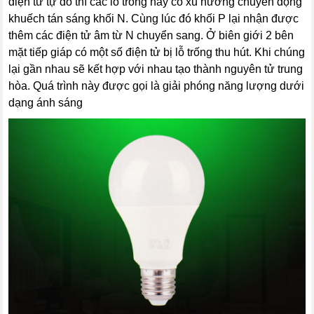
điện tử tự do thì các lỗ trống này có xu hướng chuyển động
khuếch tán sáng khối N. Cùng lúc đó khối P lại nhận được
thêm các điện tử âm từ N chuyển sang. Ở biên giới 2 bên
mặt tiếp giáp có một số điện tử bị lỗ trống thu hút. Khi chúng
lại gần nhau sẽ kết hợp với nhau tạo thành nguyên tử trung
hòa. Quá trình này được gọi là giải phóng năng lượng dưới
dạng ánh sáng