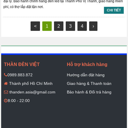
đại lý. Bảo hành chính hãng đèn led tại Thành Phố Vị Thanh, giao hàng miễn
phí, có thợ lắp đặt tận nơi.
CHI TIẾT
<
1
2
3
4
›
THẦN ĐÈN VIỆT
Hỗ trợ khách hàng
0989.883.872
Hướng dẫn đặt hàng
Thành phố Hồ Chí Minh
Giao hàng & Thanh toán
thanden.asia@gmail.com
Bảo hành & Đổi trả hàng
8:00 - 22:00