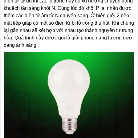
điện tử tự do thì các lỗ trống này có xu hướng chuyển động
khuếch tán sáng khối N. Cùng lúc đó khối P lại nhận được
thêm các điện tử âm từ N chuyển sang. Ở biên giới 2 bên
mặt tiếp giáp có một số điện tử bị lỗ trống thu hút. Khi chúng
lại gần nhau sẽ kết hợp với nhau tạo thành nguyên tử trung
hòa. Quá trình này được gọi là giải phóng năng lượng dưới
dạng ánh sáng