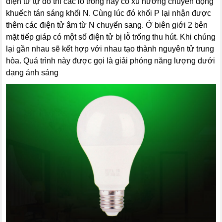
điện tử tự do thì các lỗ trống này có xu hướng chuyển động
khuếch tán sáng khối N. Cùng lúc đó khối P lại nhận được
thêm các điện tử âm từ N chuyển sang. Ở biên giới 2 bên
mặt tiếp giáp có một số điện tử bị lỗ trống thu hút. Khi chúng
lại gần nhau sẽ kết hợp với nhau tạo thành nguyên tử trung
hòa. Quá trình này được gọi là giải phóng năng lượng dưới
dạng ánh sáng