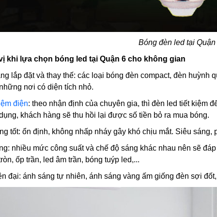
Bóng đèn led tại Quận
ị khi lựa chọn bóng led tại Quận 6 cho không gian
àng lắp đặt và thay thế: các loại bóng đèn compact, đèn huỳnh 
hững nơi có diện tích nhỏ.
kiệm điện
: theo nhận định của chuyên gia, thì đèn led tiết kiệm
dụng, khách hàng sẽ thu hồi lại được số tiền bỏ ra mua bóng.
ng tốt: ổn định, không nhấp nháy gây khó chịu mắt. Siêu sáng, 
ạng: nhiều mức công suất và chế độ sáng khác nhau nên sẽ đá
òn, ốp trần, led âm trần, bóng tuýp led,...
iện đại: ánh sáng tự nhiên, ánh sáng vàng ấm giống đèn sợi đố