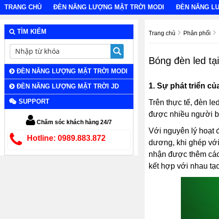
TRANG CHỦ
ĐÈN NĂNG LƯỢNG MẶT TRỜI MODI
ĐÈN NĂNG L
TÌM KIẾM
Trang chủ
Phân phối
Bóng đèn led tạ
ĐÈN NĂNG LƯỢNG MẶT TRỜI MODI
1.
Sự phát triển củ
ĐÈN NĂNG LƯỢNG MẶT TRỜI JD
SUPPORT
Trên thực tế, đèn l
được nhiều người biế
Chăm sóc khách hàng 24/7
Với nguyên lý hoạt
Hotline: 0989.883.872
dương, khi ghép với
nhận được thêm các đ
kết hợp với nhau tạ