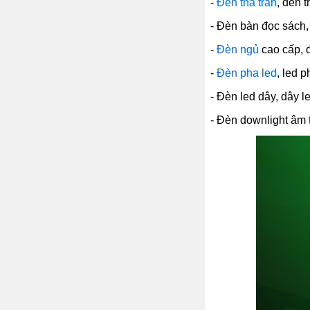
-
Đèn thả trần
, đèn 
- Đèn bàn đọc sách, 
-
Đèn ngủ
cao cấp, 
-
Đèn pha led
, led 
- Đèn led dây, dây l
- Đèn downlight âm t