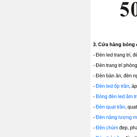
3.
Cửa hàng bóng đè
- Đèn led trang trí, 
- Đèn trang trí phòn
- Đèn bàn ăn, đèn ng
-
Đèn led ốp trần
, á
-
Bóng đèn led âm t
-
Đèn quạt trần
, quạ
-
Đèn năng lượng mặ
-
Đèn chùm
đẹp, pha