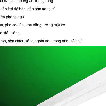
thả bàn ăn, phòng ăn, thông tầng
đèn led để bàn, đèn bàn trang trí
đèn phòng ngủ
pha, pha cao áp, pha năng lượng mặt trời
ed siêu sáng
rần, đèn chiếu sáng ngoài trời, trong nhà, nội thất