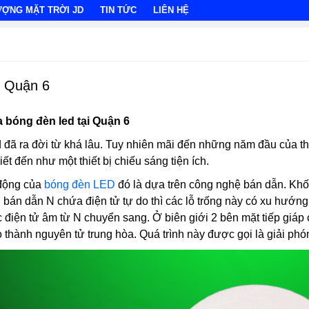
ƯỢNG MẶT TRỜI JD
TIN TỨC
LIÊN HỆ
i Quận 6
a bóng đèn led tại Quận 6
ed đã ra đời từ khá lâu. Tuy nhiên mãi đến những năm đầu của t
t đến như một thiết bị chiếu sáng tiện ích.
 động của
bóng đèn LED
đó là dựa trên công nghệ bán dẫn. Khối
 bán dẫn N chứa điện tử tự do thì các lỗ trống này có xu hướng
iện tử âm từ N chuyển sang. Ở biên giới 2 bên mặt tiếp giáp có
o thành nguyên tử trung hòa. Quá trình này được gọi là giải p