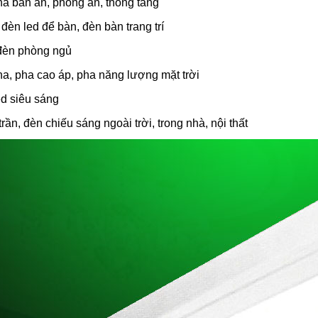
thả bàn ăn, phòng ăn, thông tầng
đèn led để bàn, đèn bàn trang trí
đèn phòng ngủ
pha, pha cao áp, pha năng lượng mặt trời
ed siêu sáng
rần, đèn chiếu sáng ngoài trời, trong nhà, nội thất