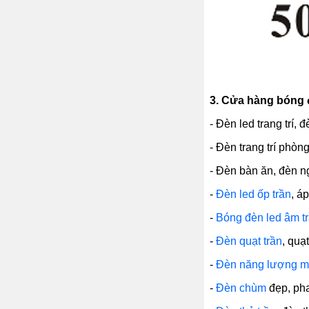
3.
Cửa hàng bóng đè
- Đèn led trang trí, 
- Đèn trang trí phòn
- Đèn bàn ăn, đèn ng
-
Đèn led ốp trần
, á
-
Bóng đèn led âm t
-
Đèn quạt trần
, quạ
-
Đèn năng lượng mặ
-
Đèn chùm
đẹp, pha