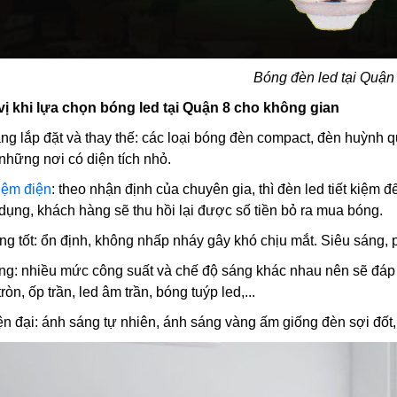
Bóng đèn led tại Quận
ị khi lựa chọn bóng led tại Quận 8 cho không gian
àng lắp đặt và thay thế: các loại bóng đèn compact, đèn huỳnh 
hững nơi có diện tích nhỏ.
kiệm điện
: theo nhận định của chuyên gia, thì đèn led tiết kiệm
dụng, khách hàng sẽ thu hồi lại được số tiền bỏ ra mua bóng.
ng tốt: ổn định, không nhấp nháy gây khó chịu mắt. Siêu sáng, 
ạng: nhiều mức công suất và chế độ sáng khác nhau nên sẽ đá
òn, ốp trần, led âm trần, bóng tuýp led,...
iện đại: ánh sáng tự nhiên, ánh sáng vàng ấm giống đèn sợi đố