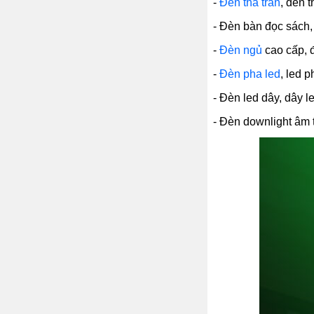
-
Đèn thả trần
, đèn 
- Đèn bàn đọc sách, 
-
Đèn ngủ
cao cấp, 
-
Đèn pha led
, led 
- Đèn led dây, dây l
- Đèn downlight âm t