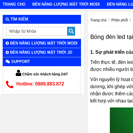
TRANG CHỦ
ĐÈN NĂNG LƯỢNG MẶT TRỜI MODI
ĐÈN NĂNG L
TÌM KIẾM
Trang chủ
Phân phối
Bóng đèn led tạ
ĐÈN NĂNG LƯỢNG MẶT TRỜI MODI
1.
Sự phát triển củ
ĐÈN NĂNG LƯỢNG MẶT TRỜI JD
SUPPORT
Trên thực tế, đèn l
được nhiều người biế
Chăm sóc khách hàng 24/7
Với nguyên lý hoạt
Hotline: 0989.883.872
dương, khi ghép với
nhận được thêm các đ
kết hợp với nhau tạ