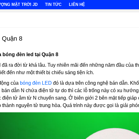
ƯỢNG MẶT TRỜI JD
TIN TỨC
LIÊN HỆ
i Quận 8
a bóng đèn led tại Quận 8
ed đã ra đời từ khá lâu. Tuy nhiên mãi đến những năm đầu của t
t đến như một thiết bị chiếu sáng tiện ích.
 động của
bóng đèn LED
đó là dựa trên công nghệ bán dẫn. Khối
 bán dẫn N chứa điện tử tự do thì các lỗ trống này có xu hướng
iện tử âm từ N chuyển sang. Ở biên giới 2 bên mặt tiếp giáp có
o thành nguyên tử trung hòa. Quá trình này được gọi là giải p