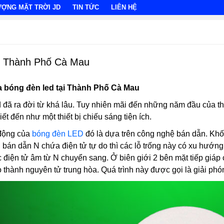
ƯỢNG MẶT TRỜI JD
TIN TỨC
LIÊN HỆ
ại Thành Phố Cà Mau
ủa bóng đèn led tại Thành Phố Cà Mau
ed đã ra đời từ khá lâu. Tuy nhiên mãi đến những năm đầu của t
t đến như một thiết bị chiếu sáng tiện ích.
 động của
bóng đèn LED
đó là dựa trên công nghệ bán dẫn. Khối
 bán dẫn N chứa điện tử tự do thì các lỗ trống này có xu hướng
iện tử âm từ N chuyển sang. Ở biên giới 2 bên mặt tiếp giáp có
o thành nguyên tử trung hòa. Quá trình này được gọi là giải p