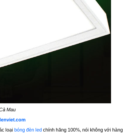
 Cà Mau
denviet.com
ác loại
bóng đèn led
chính hãng 100%, nói không với hàng