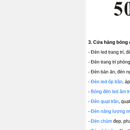
3.
Cửa hàng bóng đ
- Đèn led trang trí, 
- Đèn trang trí phòn
- Đèn bàn ăn, đèn ng
-
Đèn led ốp trần
, á
-
Bóng đèn led âm t
-
Đèn quạt trần
, quạ
-
Đèn năng lượng mặ
-
Đèn chùm
đẹp, pha