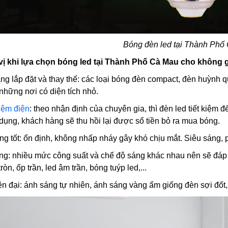
Bóng đèn led tại Thành Phố
vị khi lựa chọn bóng led tại Thành Phố Cà Mau cho không 
àng lắp đặt và thay thế: các loại bóng đèn compact, đèn huỳnh 
hững nơi có diện tích nhỏ.
kiệm điện
: theo nhận định của chuyên gia, thì đèn led tiết kiệm
dụng, khách hàng sẽ thu hồi lại được số tiền bỏ ra mua bóng.
ng tốt: ổn định, không nhấp nháy gây khó chịu mắt. Siêu sáng, 
ạng: nhiều mức công suất và chế độ sáng khác nhau nên sẽ đá
òn, ốp trần, led âm trần, bóng tuýp led,...
iện đại: ánh sáng tự nhiên, ánh sáng vàng ấm giống đèn sợi đố