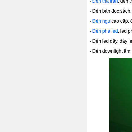
-
Đèn thả trần
, đèn 
- Đèn bàn đọc sách, 
-
Đèn ngủ
cao cấp, 
-
Đèn pha led
, led 
- Đèn led dây, dây l
- Đèn downlight âm t