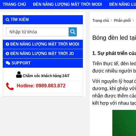
TRANG CHỦ
ĐÈN NĂNG LƯỢNG MẶT TRỜI MODI
ĐÈN NĂNG L
TÌM KIẾM
Trang chủ
Phân phối
Bóng đèn led t
ĐÈN NĂNG LƯỢNG MẶT TRỜI MODI
1.
Sự phát triển c
ĐÈN NĂNG LƯỢNG MẶT TRỜI JD
SUPPORT
Trên thực tế, đèn l
được nhiều người biế
Chăm sóc khách hàng 24/7
Với nguyên lý hoạt
Hotline: 0989.883.872
dương, khi ghép với
nhận được thêm các đ
kết hợp với nhau tạ