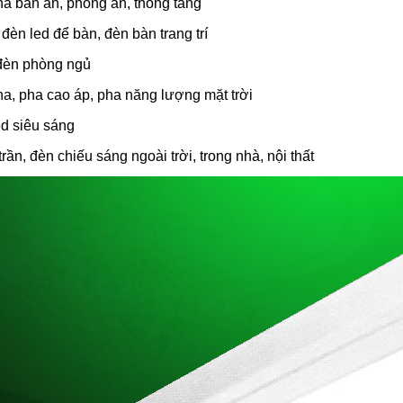
thả bàn ăn, phòng ăn, thông tầng
đèn led để bàn, đèn bàn trang trí
đèn phòng ngủ
pha, pha cao áp, pha năng lượng mặt trời
ed siêu sáng
rần, đèn chiếu sáng ngoài trời, trong nhà, nội thất