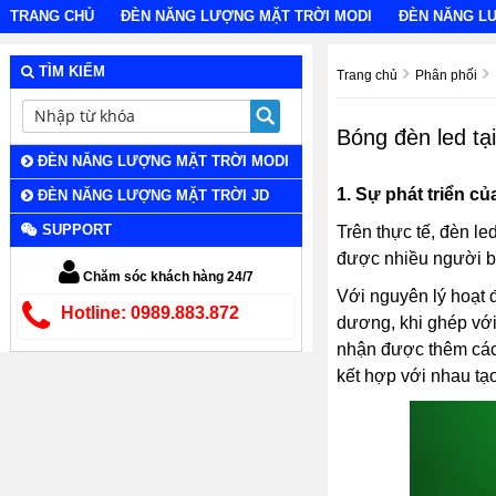
TRANG CHỦ
ĐÈN NĂNG LƯỢNG MẶT TRỜI MODI
ĐÈN NĂNG L
TÌM KIẾM
Trang chủ
Phân phối
Bóng đèn led t
ĐÈN NĂNG LƯỢNG MẶT TRỜI MODI
1.
Sự phát triển củ
ĐÈN NĂNG LƯỢNG MẶT TRỜI JD
SUPPORT
Trên thực tế, đèn l
được nhiều người biế
Chăm sóc khách hàng 24/7
Với nguyên lý hoạt
Hotline: 0989.883.872
dương, khi ghép với
nhận được thêm các đ
kết hợp với nhau tạ