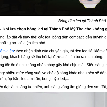
Bóng đèn led tại Thành Phố
vị khi lựa chọn bóng led tại Thành Phố Mỹ Tho cho không 
àng lắp đặt và thay thế: các loại bóng đèn compact, đèn huỳnh 
hững nơi có diện tích nhỏ.
kiệm điện
: theo nhận định của chuyên gia, thì đèn led tiết kiệm
dụng, khách hàng sẽ thu hồi lại được số tiền bỏ ra mua bóng.
ng tốt: ổn định, không nhấp nháy gây khó chịu mắt. Siêu sáng, 
ạng: nhiều mức công suất và chế độ sáng khác nhau nên sẽ đá
òn, ốp trần, led âm trần, bóng tuýp led,...
iện đại: ánh sáng tự nhiên, ánh sáng vàng ấm giống đèn sợi đố