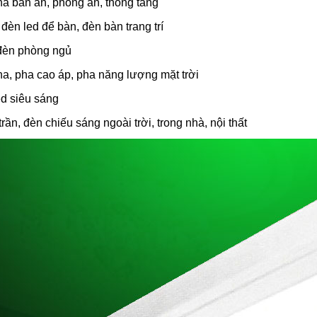
thả bàn ăn, phòng ăn, thông tầng
đèn led để bàn, đèn bàn trang trí
đèn phòng ngủ
pha, pha cao áp, pha năng lượng mặt trời
ed siêu sáng
rần, đèn chiếu sáng ngoài trời, trong nhà, nội thất