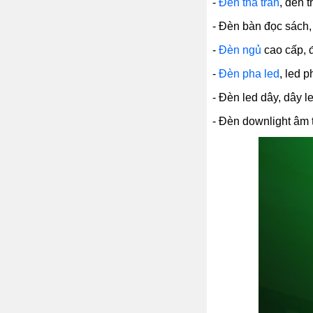
-
Đèn thả trần
, đèn 
- Đèn bàn đọc sách, 
-
Đèn ngủ
cao cấp, 
-
Đèn pha led
, led 
- Đèn led dây, dây l
- Đèn downlight âm t