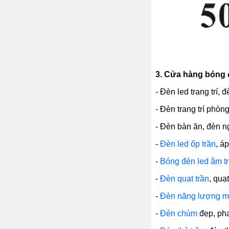
3.
Cửa hàng bóng đ
- Đèn led trang trí, 
- Đèn trang trí phòn
- Đèn bàn ăn, đèn ng
-
Đèn led ốp trần
, á
-
Bóng đèn led âm t
-
Đèn quạt trần
, quạ
-
Đèn năng lượng mặ
-
Đèn chùm
đẹp, pha