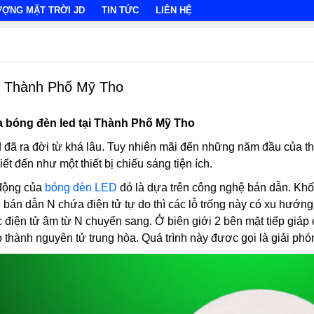
ƯỢNG MẶT TRỜI JD
TIN TỨC
LIÊN HỆ
ại Thành Phố Mỹ Tho
a bóng đèn led tại Thành Phố Mỹ Tho
ed đã ra đời từ khá lâu. Tuy nhiên mãi đến những năm đầu của t
t đến như một thiết bị chiếu sáng tiện ích.
 động của
bóng đèn LED
đó là dựa trên công nghệ bán dẫn. Khối
 bán dẫn N chứa điện tử tự do thì các lỗ trống này có xu hướng
iện tử âm từ N chuyển sang. Ở biên giới 2 bên mặt tiếp giáp có
o thành nguyên tử trung hòa. Quá trình này được gọi là giải p