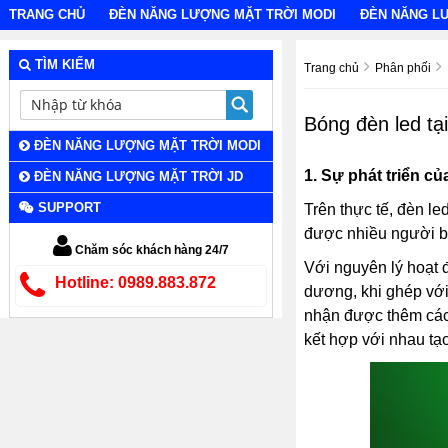
TRANG CHỦ
ĐÈN NĂNG LƯỢNG MẶT TRỜI MODI
ĐÈN NĂNG L
TÌM KIẾM
Trang chủ
Phân phối
Bóng đèn led tạ
ĐÈN NĂNG LƯỢNG MẶT TRỜI MODI
1.
Sự phát triển củ
ĐÈN NĂNG LƯỢNG MẶT TRỜI JD
SUPPORT
Trên thực tế, đèn l
được nhiều người biế
Chăm sóc khách hàng 24/7
Với nguyên lý hoạt
Hotline: 0989.883.872
dương, khi ghép với
nhận được thêm các đ
kết hợp với nhau tạ