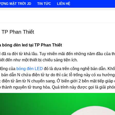
ƯỢNG MẶT TRỜI JD
TIN TỨC
LIÊN HỆ
i TP Phan Thiết
a bóng đèn led tại TP Phan Thiết
ed đã ra đời từ khá lâu. Tuy nhiên mãi đến những năm đầu của t
t đến như một thiết bị chiếu sáng tiện ích.
 động của
bóng đèn LED
đó là dựa trên công nghệ bán dẫn. Khối
 bán dẫn N chứa điện tử tự do thì các lỗ trống này có xu hướng
iện tử âm từ N chuyển sang. Ở biên giới 2 bên mặt tiếp giáp có
o thành nguyên tử trung hòa. Quá trình này được gọi là giải p