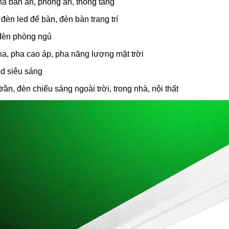
thả bàn ăn, phòng ăn, thông tầng
đèn led để bàn, đèn bàn trang trí
đèn phòng ngủ
pha, pha cao áp, pha năng lượng mặt trời
ed siêu sáng
rần, đèn chiếu sáng ngoài trời, trong nhà, nội thất