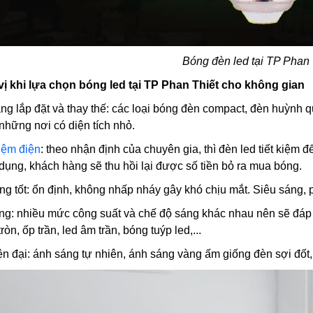
Bóng đèn led tại TP Phan 
ị khi lựa chọn bóng led tại TP Phan Thiết cho không gian
àng lắp đặt và thay thế: các loại bóng đèn compact, đèn huỳnh 
hững nơi có diện tích nhỏ.
kiệm điện
: theo nhận định của chuyên gia, thì đèn led tiết kiệm
dụng, khách hàng sẽ thu hồi lại được số tiền bỏ ra mua bóng.
ng tốt: ổn định, không nhấp nháy gây khó chịu mắt. Siêu sáng, 
ạng: nhiều mức công suất và chế độ sáng khác nhau nên sẽ đá
òn, ốp trần, led âm trần, bóng tuýp led,...
iện đại: ánh sáng tự nhiên, ánh sáng vàng ấm giống đèn sợi đố