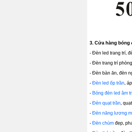
3.
Cửa hàng bóng đè
- Đèn led trang trí, 
- Đèn trang trí phòn
- Đèn bàn ăn, đèn ng
-
Đèn led ốp trần
, á
-
Bóng đèn led âm t
-
Đèn quạt trần
, quạ
-
Đèn năng lượng mặ
-
Đèn chùm
đẹp, pha