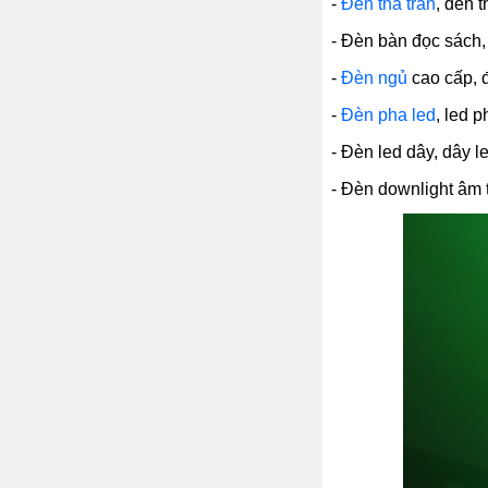
-
Đèn thả trần
, đèn 
- Đèn bàn đọc sách, 
-
Đèn ngủ
cao cấp, 
-
Đèn pha led
, led 
- Đèn led dây, dây l
- Đèn downlight âm t