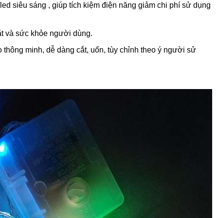
ed siêu sáng , giúp tích kiệm điện năng giảm chi phí sử dụng
t và sức khỏe người dùng.
 thông minh, dễ dàng cắt, uốn, tùy chỉnh theo ý người sử