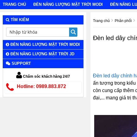
TRANG CHỦ
ĐÈN NĂNG LƯỢNG MẶT TRỜI MODI
ĐÈN NĂNG L
TÌM KIẾM
Trang chủ
Phân phối
Đèn led dây chí
ĐÈN NĂNG LƯỢNG MẶT TRỜI MODI
ĐÈN NĂNG LƯỢNG MẶT TRỜI JD
SUPPORT
Đèn led dây chính h
Chăm sóc khách hàng 24/7
ấn tượng trong kiểu
Hotline: 0989.883.872
còn cung cấp thêm c
đại,... mang giá trị