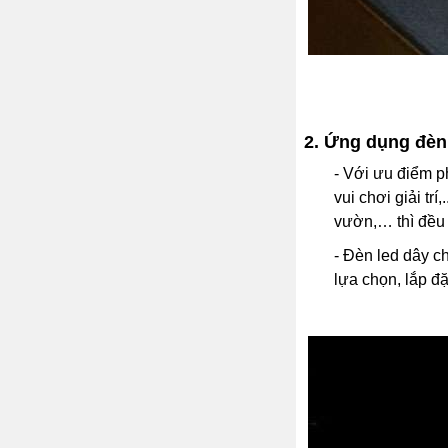
2. Ứng dụng đèn
- Với ưu điểm p
vui chơi giải tr
vườn,… thì đều 
- Đèn led dây c
lựa chọn, lắp đặ