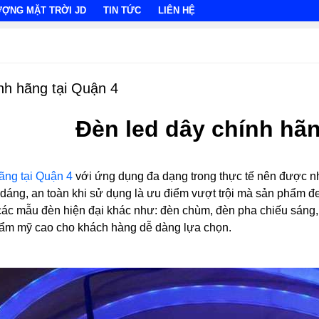
ƯỢNG MẶT TRỜI JD
TIN TỨC
LIÊN HỆ
nh hãng tại Quận 4
Đèn led dây chính hãn
ãng tại Quận 4
với ứng dụng đa dạng trong thực tế nên được nh
 dáng, an toàn khi sử dụng là ưu điểm vượt trội mà sản phẩm 
ác mẫu đèn hiện đại khác như: đèn chùm, đèn pha chiếu sáng, đ
 thẩm mỹ cao cho khách hàng dễ dàng lựa chọn.