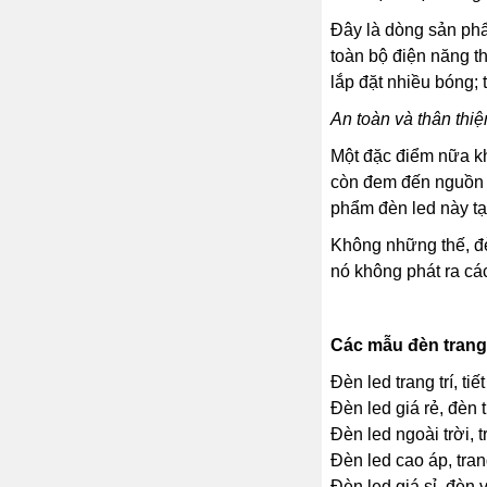
Đây là dòng sản phẩ
toàn bộ điện năng t
lắp đặt nhiều bóng; 
An toàn và thân thi
Một đặc điểm nữa kh
còn đem đến nguồn s
phẩm đèn led này tạo
Không những thế, đè
nó không phát ra các
Các mẫu đèn trang 
Đèn led trang trí, tiế
Đèn led giá rẻ, đèn 
Đèn led ngoài trời, t
Đèn led cao áp, trang
Đèn led giá sỉ, đèn 