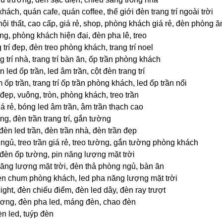
hách, quán cafe, quán coffee, thế giới đèn trang trí ngoài trời
nội thất, cao cấp, giá rẻ, shop, phòng khách giá rẻ, đèn phòng ă
ang, phòng khách hiện đại, đèn pha lê, treo
trí đẹp, đèn treo phòng khách, trang trí noel
g trí nhà, trang trí bàn ăn, ốp trần phòng khách
n led ốp trần, led âm trần, cột đèn trang trí
ốp trần, trang trí ốp trần phòng khách, led ốp trần nổi
 đẹp, vuông, tròn, phòng khách, treo trần
á rẻ, bóng led âm trần, âm trần thạch cao
g, đèn trần trang trí, gắn tường
đèn led trần, đèn trần nhà, đèn trần đẹp
ngủ, treo trần giá rẻ, treo tường, gắn tường phòng khách
 đèn ốp tường, pin năng lượng mặt trời
năng lượng mặt trời, đèn thả phòng ngủ, bàn ăn
èn chum phòng khách, led pha năng lượng mặt trời
ight, đèn chiếu điểm, đèn led dây, đèn ray trượt
ương, đèn pha led, máng đèn, chao đèn
n led, tuýp đèn