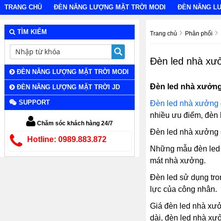
TRANG CHỦ
ĐÈN NĂNG LƯỢNG MẶT TRỜI MODI
ĐÈN NĂNG L
TÌM KIẾM
Trang chủ
Phân phối
Đèn led nhà xưở
ĐÈN NĂNG LƯỢNG MẶT TRỜI MODI
Đèn led nhà xưởng 
ĐÈN NĂNG LƯỢNG MẶT TRỜI JD
SUPPORT
Đèn led nhà xưởng
nhiều ưu điểm, đèn 
Chăm sóc khách hàng 24/7
Đèn led nhà xưởng c
Hotline: 0989.883.872
Những mẫu đèn led n
mát nhà xưởng.
Đèn led sử dụng tro
lực của công nhân.
Giá đèn led nhà xưởn
dài, đèn led nhà xư