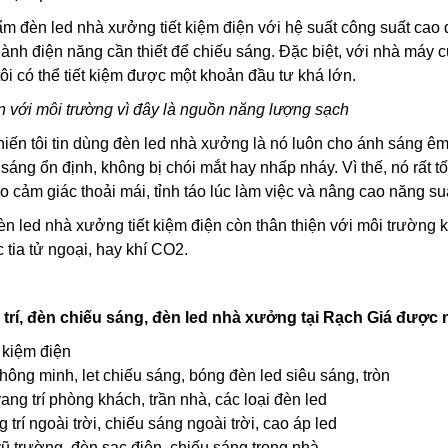
m đèn led nhà xưởng tiết kiệm điện
với hệ suất công suất cao 
hành điện năng cần thiết để chiếu sáng. Đặc biệt, với nhà máy 
tôi có thể tiết kiệm được một khoản đầu tư khá lớn.
ện với môi trường vì đây là nguồn năng lượng sạch
iến tôi tin dùng đèn led nhà xưởng là nó luôn cho ánh sáng ê
áng ổn định, không bị chói mắt hay nhấp nháy. Vì thế, nó rất 
 cảm giác thoải mái, tỉnh táo lúc làm việc và nâng cao năng su
n led nhà xưởng tiết kiệm điện
còn thân thiện với môi trường 
 tia tử ngoại, hay khí CO2.
trí, đèn chiếu sáng, đèn led nhà xưởng tại Rạch Giá được
t kiệm điện
thông minh, let chiếu sáng, bóng đèn led siêu sáng, tròn
rang trí phòng khách, trần nhà, các loại đèn led
 trí ngoài trời, chiếu sáng ngoài trời, cao áp led
vũ trường, đèn sạc điện, chiếu sáng trong nhà