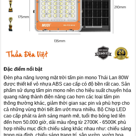
Đặc điểm nổi bật
Đèn pha năng lượng mặt trời tấm pin mono Thái Lan 80W
được thiết kế vỏ nhựa ABS cao cấp có độ bền rất cao. Sản
phẩm sử dụng tấm pin mono nên cho hiệu suất chuyển hóa
quang năng thành điện năng cao hơn các loại tấm pin
thông thường khác, giảm thời gian sạc pin và phù hợp cho
cả những vùng thời tiết ẩm ướt mưa nhiều. Bộ Chip LED
cao cấp phát ra ánh sáng mạnh mẽ, tuổi thọ bóng led lên
đến hơn 50.000 giờ, dải màu rộng từ 2700K - 6500K phù
hợp nhiều mục đích chiếu sáng khác nhau như: chiếu sáng
trong gia đình, chiếu sáng trang trí, sân vườn, vườn hoa,