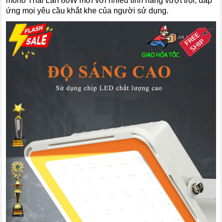
mono Thái Lan 80W mới với nhiều tính năng vượt trội, đáp
ứng mọi yêu cầu khắt khe của người sử dụng.