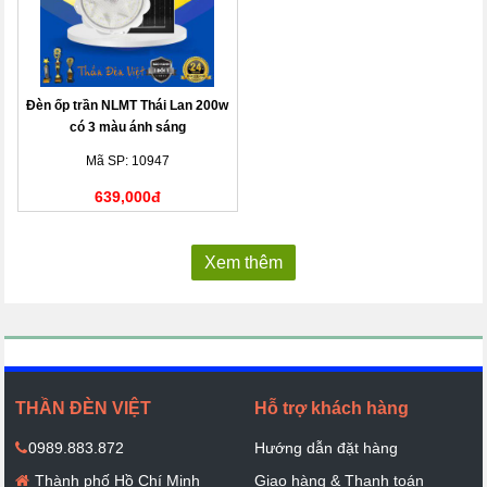
Đèn ốp trần NLMT Thái Lan 200w
có 3 màu ánh sáng
Mã SP: 10947
639,000đ
Xem thêm
THẦN ĐÈN VIỆT
Hỗ trợ khách hàng
0989.883.872
Hướng dẫn đặt hàng
Thành phố Hồ Chí Minh
Giao hàng & Thanh toán