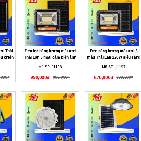
ời Thái
Đèn led năng lượng mặt trời
Đèn năng lượng mặt trời 3
u khiển
Thái Lan 3 màu cảm biến ánh
màu Thái Lan 120W siêu sáng
sáng 200W
Mã SP: 11198
Mã SP: 11197
,000₫
990,000đ
990,000₫
870,000đ
870,000₫