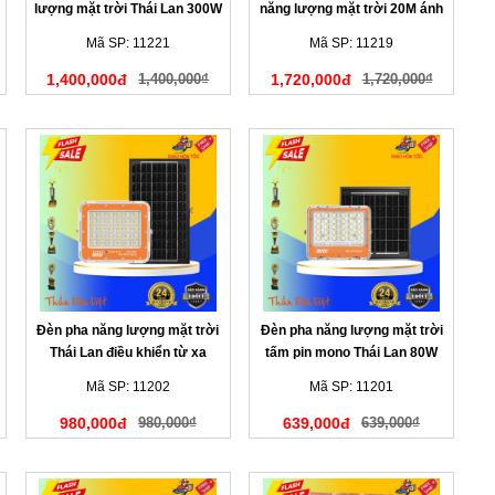
lượng mặt trời Thái Lan 300W
năng lượng mặt trời 20M ánh
cảm biến ánh sáng
sáng vàng
Mã SP: 11221
Mã SP: 11219
1,400,000đ
1,400,000₫
1,720,000đ
1,720,000₫
Đèn pha năng lượng mặt trời
Đèn pha năng lượng mặt trời
Thái Lan điều khiển từ xa
tấm pin mono Thái Lan 80W
120W
Mã SP: 11202
Mã SP: 11201
980,000đ
980,000₫
639,000đ
639,000₫