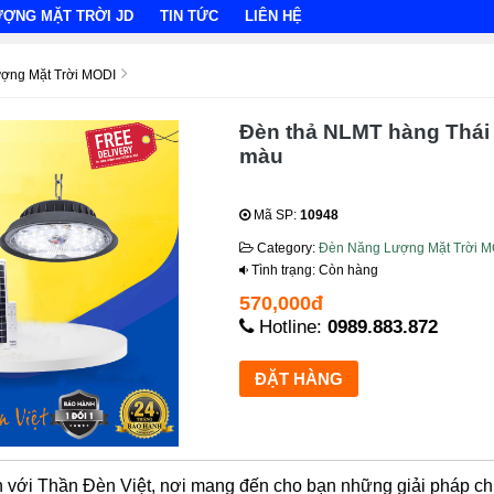
ƯỢNG MẶT TRỜI JD
TIN TỨC
LIÊN HỆ
ợng Mặt Trời MODI
Đèn thả NLMT hàng Thái
màu
Mã SP:
10948
Category:
Đèn Năng Lượng Mặt Trời M
Tình trạng: Còn hàng
570,000đ
Hotline:
0989.883.872
với Thần Đèn Việt, nơi mang đến cho bạn những giải pháp chi