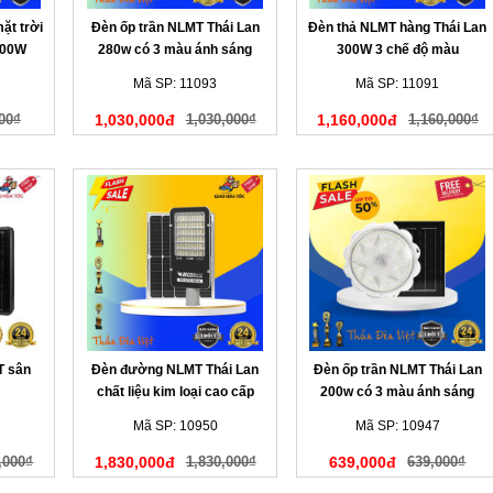
ặt trời
Đèn ốp trần NLMT Thái Lan
Đèn thả NLMT hàng Thái Lan
100W
280w có 3 màu ánh sáng
300W 3 chế độ màu
Mã SP: 11093
Mã SP: 11091
00₫
1,030,000đ
1,030,000₫
1,160,000đ
1,160,000₫
T sân
Đèn đường NLMT Thái Lan
Đèn ốp trần NLMT Thái Lan
chất liệu kim loại cao cấp
200w có 3 màu ánh sáng
300W 3 màu
Mã SP: 10950
Mã SP: 10947
,000₫
1,830,000đ
1,830,000₫
639,000đ
639,000₫