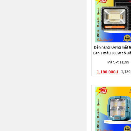
Đèn năng lượng mặt tr
Lan 3 màu 300W có điề
từ xa
Mã SP: 11199
1,180,000đ
1,180