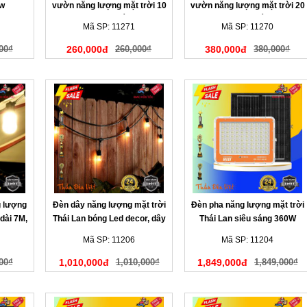
0w
vườn năng lượng mặt trời 10
vườn năng lượng mặt trời 20
mét đa sắc
mét đa sắc
Mã SP: 11271
Mã SP: 11270
00₫
260,000đ
260,000₫
380,000đ
380,000₫
g lượng
Đèn dây năng lượng mặt trời
Đèn pha năng lượng mặt trời
 dài 7M,
Thái Lan bóng Led decor, dây
Thái Lan siêu sáng 360W
dài 10M, 20 bóng đèn
Mã SP: 11206
Mã SP: 11204
00₫
1,010,000đ
1,010,000₫
1,849,000đ
1,849,000₫