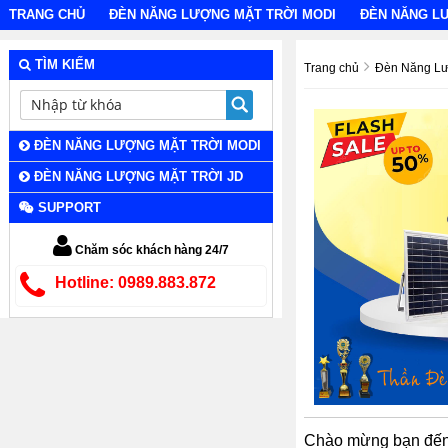
TRANG CHỦ
ĐÈN NĂNG LƯỢNG MẶT TRỜI MODI
ĐÈN NĂNG L
TÌM KIẾM
Trang chủ
Đèn Năng Lư
ĐÈN NĂNG LƯỢNG MẶT TRỜI MODI
ĐÈN NĂNG LƯỢNG MẶT TRỜI JD
SUPPORT
Chăm sóc khách hàng 24/7
Hotline: 0989.883.872
Chào mừng bạn đến 