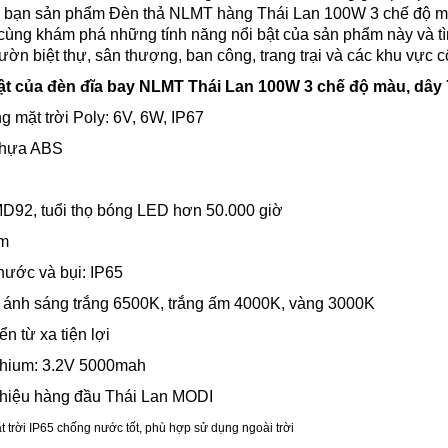
đến bạn sản phẩm Đèn thả NLMT hàng Thái Lan 100W 3 chế độ màu
cùng khám phá những tính năng nổi bật của sản phẩm này và tìm
vườn biệt thự, sân thượng, ban công, trang trại và các khu vực 
ật của
đèn
đĩa bay
NLMT Thái Lan
100W 3 chế độ màu, dây
g mặt trời Poly: 6V, 6W, IP67
 nhựa ABS
D92, tuổi thọ bóng LED hơn 50.000 giờ
lm
nước và bụi: IP65
: ánh sáng trắng 6500K, trắng ấm 4000K, vàng 3000K
n từ xa tiện lợi
ithium: 3.2V 5000mah
hiệu hàng đầu Thái Lan MODI