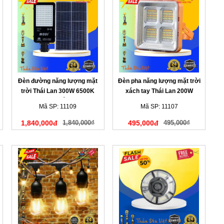
Đèn đường năng lượng mặt
Đèn pha năng lượng mặt trời
trời Thái Lan 300W 6500K
xách tay Thái Lan 200W
màu trắng
Mã SP: 11109
Mã SP: 11107
1,840,000đ
1,840,000₫
495,000đ
495,000₫