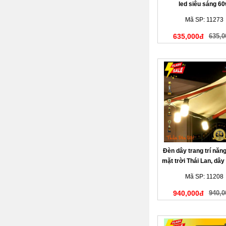
led siêu sáng 6
Mã SP: 11273
635,000đ
635,0
Đèn dây trang trí năn
mặt trời Thái Lan, dây
10 bóng đèn
Mã SP: 11208
940,000đ
940,0