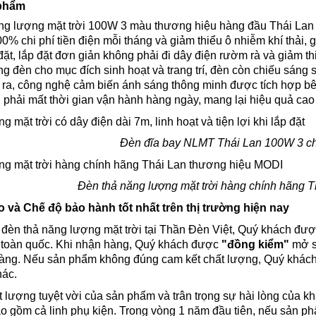
 phẩm
g lượng mặt trời 100W 3 màu thương hiệu hàng đầu Thái Lan man
00% chi phí tiền điện mỗi tháng và giảm thiểu ô nhiễm khí thải
p đặt, lắp đặt đơn giản không phải đi dây điện rườm rà và giảm 
ng đèn cho mục đích sinh hoạt và trang trí, đèn còn chiếu sáng
ra, công nghệ cảm biến ánh sáng thông minh được tích hợp bên tr
phải mất thời gian vận hành hàng ngày, mang lại hiệu quả cao k
Đèn đĩa bay NLMT Thái Lan 100W 3 c
Đèn thả năng lượng mặt trời hàng chính hãng 
o và Chế độ bảo hành tốt nhất trên thị trường hiện nay
đèn thả năng lượng mặt trời tại Thần Đèn Việt, Quý khách đư
i toàn quốc. Khi nhận hàng, Quý khách được
"đồng kiểm"
mở sả
àng. Nếu sản phẩm không đúng cam kết chất lượng, Quý khách 
hác.
t lượng tuyệt vời của sản phẩm và trân trọng sự hài lòng của 
o gồm cả linh phụ kiện. Trong vòng 1 năm đầu tiên, nếu sản phẩ