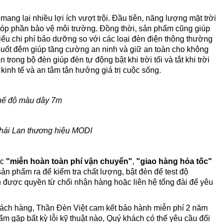
g lại nhiều lợi ích vượt trội. Đầu tiên, năng lượng mặt trời
, góp phần bảo vệ môi trường. Đồng thời, sản phẩm cũng giúp
thiểu chi phí bảo dưỡng so với các loại đèn điện thông thường
 suốt đêm giúp tăng cường an ninh và giữ an toàn cho không
ong bộ đèn giúp đèn tự động bật khi trời tối và tắt khi trời
inh tế và an tâm tận hưởng giá trị cuộc sống.
hế độ màu dây 7m
Thái Lan thương hiệu MODI
ợc
"miễn hoàn toàn phí vận chuyển"
,
"giao hàng hỏa tốc"
n phẩm ra để kiểm tra chất lượng, bật đèn để test độ
được quyền từ chối nhận hàng hoặc liên hệ tổng đài để yêu
khách hàng, Thần Đèn Việt cam kết bảo hành miễn phí 2 năm
m gặp bất kỳ lỗi kỹ thuật nào, Quý khách có thể yêu cầu đổi