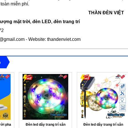
toàn miễn phí.
THẦN ĐÈN VIỆT
ợng mặt trời, đèn LED, đèn trang trí
72
a@gmail.com
- Website: thandenviet.com
n
rời pha
Đèn led dây trang trí sân
Đèn led dây trang trí sân