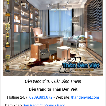
Đèn trang trí tại Quận Bình Thạnh
Đèn trang trí Thần Đèn Việt
Hotline 24/7:
0989.883.872
- Website:
thandenviet.com
Tham khảo
đèn trang trí phòng khách
.