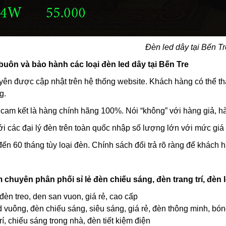
Đèn led dây tại Bến T
uôn và bảo hành các loại đèn led dây tại Bến Tre
ên được cập nhật trên hệ thống website. Khách hàng có thể th
g.
y cam kết là hàng chính hãng 100%. Nói “không” với hàng giả, 
ới các đại lý đèn trên toàn quốc nhập số lượng lớn với mức giá t
ến 60 tháng tùy loại đèn. Chính sách đổi trả rõ ràng để khách 
chuyên phân phối sỉ lẻ đèn chiếu sáng, đèn trang trí, đèn l
 đèn treo, den san vuon, giá rẻ, cao cấp
d vuông, đèn chiếu sáng, siêu sáng, giá rẻ, đèn thông minh, bó
rí, chiếu sáng trong nhà, đèn tiết kiệm điện