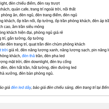
ight, đèn chiếu điểm, đèn ray trượt
hách, quán cafe, trang trí ngoài trời, nội thất
, phòng ăn, đèn ngủ, đèn trang điểm, đèn ngủ
g khách, ốp trần nổi, ốp tường, ốp trần phòng khách, đèn áp tr
h cao, âm trần siêu mỏng
ng khách hiện đại, phòng ngủ giá rẻ
 trí, gắn tường, ốp tường
 trần đèn trang trí, quạt trần đèn chùm phòng khách
 trời
giá rẻ, đèn năng lượng xanh, năng lượng sạch, pin năng l
 phòng khách,
đèn thả
trần, đèn pha led
ợng mặt trời, đèn downlight, đèn trụ cổng
 đèn, đèn hắt trần, hắt tường, đèn đường led
nhà xưởng, đèn bàn phòng ngủ.
áo giá
đèn led dây
, báo giá đèn chiếu sáng, đèn trang trí tại Bến