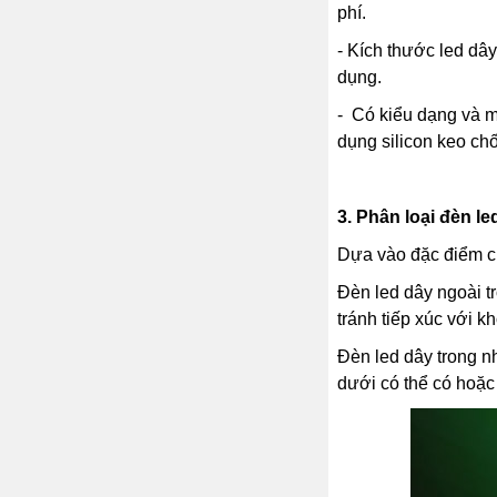
phí.
- Kích thước led dây n
dụng.
- Có kiểu dạng và
dụng silicon keo chố
3.
Phân loại đèn le
Dựa vào đặc điểm củ
Đèn led dây ngoài t
tránh tiếp xúc với 
Đèn led dây trong n
dưới có thể có hoặc 