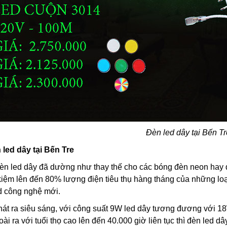
Đèn led dây tại Bến T
led dây tại Bến Tre
đèn led dây đã dường như thay thế cho các bóng đèn neon hay đè
ết kiệm lên đến 80% lượng điện tiêu thụ hàng tháng của những l
d công nghệ mới.
hát ra siêu sáng, với công suất 9W led dây tương đương với 
i ra với tuổi thọ cao lên đến 40.000 giờ liên tục thì đèn led d