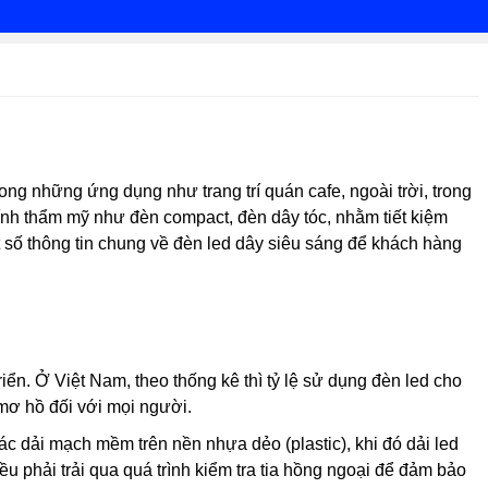
rong những ứng dụng như trang trí quán cafe, ngoài trời, trong
ính thẩm mỹ như đèn compact, đèn dây tóc, nhằm tiết kiệm
t số thông tin chung về đèn led dây siêu sáng để khách hàng
riển. Ở Việt Nam, theo thống kê thì tỷ lệ sử dụng đèn led cho
 mơ hồ đối với mọi người.
ác dải mạch mềm trên nền nhựa dẻo (plastic), khi đó dải led
ều phải trải qua quá trình kiểm tra tia hồng ngoại để đảm bảo