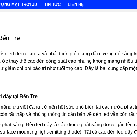
ƯỢNG MẶT TRỜI JD
TIN TỨC
LIÊN HỆ
 Bến Tre
đèn led được tạo ra và phát triển giúp tăng dải cường độ sáng t
bước thay thế các đèn công suất cao nhưng không mang nhiều t
 giảm chi phí bảo trì nhờ tuổi thọ cao. Đây là bài cung cấp mộ
d dây tại Bến Tre
 năng ưu việt đang trở nên hết sức phổ biến tại các nước phát t
còn rất thấp và những thông tin căn bản về đèn led vẫn còn rất
e phát sáng. Đèn led dây là các diode phát sáng được gắn lên c
surface mounting light-emitting diode). Tất cả các đèn led dây đ