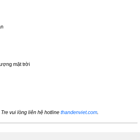
ần
ượng mặt trời
 Tre vui lòng liên hệ hotline
thandenviet.com
.