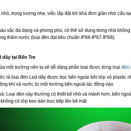
hỏ, trọng lượng nhẹ, việc lắp đặt trở khá đơn giản nhờ cấu tạ
 màu sắc đa dạng và phong phú, có thể sử dụng trong nhà không c
ng thấm nước (loại đèn đạt tiêu chuẩn IP66-IP67-IP68).
d dây tại Bến Tre
a môi trường nên ta sẽ dễ dàng phân loại được từng loại
đèn 
rời: là loại đèn Led dây được bọc bên ngoài bởi lớp vỏ plastic
không khí và nước từ môi trường bên ngoài tác động vào.
hà: Loại đèn này thường có thiết kế nhỏ và mảnh hơn, bên ngoài
không có lớp keo dán trực tiếp lên bề mặt