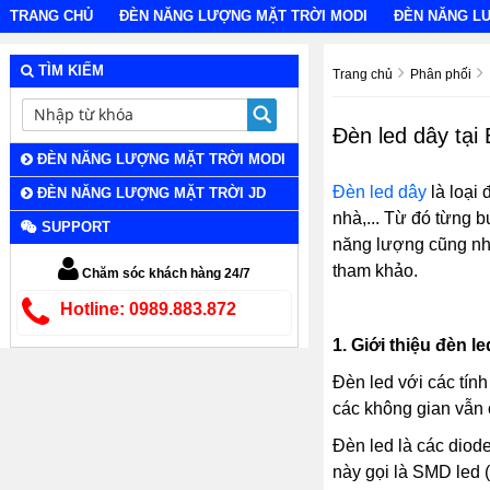
TRANG CHỦ
ĐÈN NĂNG LƯỢNG MẶT TRỜI MODI
ĐÈN NĂNG L
TÌM KIẾM
Trang chủ
Phân phối
Đèn led dây tại
ĐÈN NĂNG LƯỢNG MẶT TRỜI MODI
Đèn led dây
là loại 
ĐÈN NĂNG LƯỢNG MẶT TRỜI JD
nhà,... Từ đó từng 
SUPPORT
năng lượng cũng như
tham khảo.
Chăm sóc khách hàng 24/7
Hotline: 0989.883.872
1.
Giới thiệu đèn le
Đèn led với các tính
các không gian vẫn 
Đèn led là các diod
này gọi là SMD led (