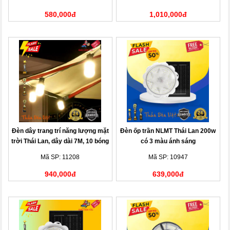
580,000đ
1,010,000đ
Đèn dây trang trí năng lượng mặt
Đèn ốp trần NLMT Thái Lan 200w
trời Thái Lan, dây dài 7M, 10 bóng
có 3 màu ánh sáng
đèn
Mã SP: 11208
Mã SP: 10947
940,000đ
639,000đ