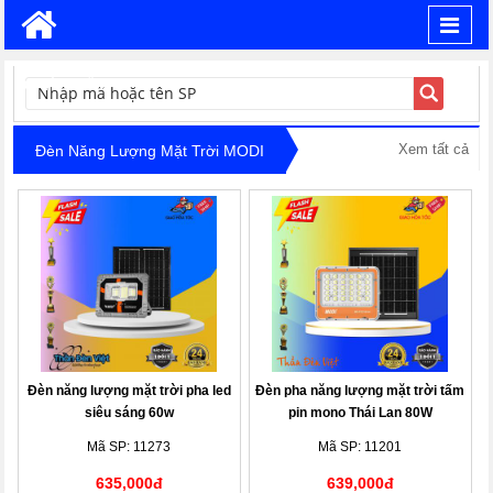
Toggl
navig
TÌM KIẾM
Xem tất cả
Đèn Năng Lượng Mặt Trời MODI
Đèn năng lượng mặt trời pha led
Đèn pha năng lượng mặt trời tấm
siêu sáng 60w
pin mono Thái Lan 80W
Mã SP: 11273
Mã SP: 11201
635,000đ
639,000đ