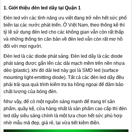
1.
Giới thiệu đèn led dây tại Quận 1
Đèn led với các tính năng ưu việt đang trở nên hết sức phổ
biến tại các nước phát triển. Ở Việt Nam, theo thống kê thì
tỷ lệ sử dụng đèn led cho các không gian vẫn còn rất thấp
và những thông tin căn bản về đèn led vẫn còn rất mơ hồ
đối với mọi người.
Đèn led là các diode phát sáng. Đèn led dây là các diode
phát sáng được gắn lên các dải mạch mềm trên nền nhựa
dẻo (plastic), khi đó dải led này gọi là SMD led (surface
mounting light-emitting diode). Tất cả các đèn led dây đều
phải trải qua quá trình kiểm tra tia hồng ngoại để đảm bảo
chất lượng của bóng đèn.
Như vậy, để có một nguồn sáng mạnh để trang trí sản
phẩm, quầy kệ, cửa hàng nhất là sản phẩm cao cấp thì đèn
led dây siêu sáng chính là một lựa chọn hết sức phù hợp
nhờ mẫu mã đẹp, giá rẻ, lại vừa tiết kiệm điện.