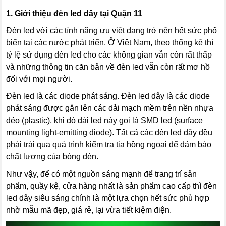
1.
Giới thiệu đèn led dây tại Quận 11
Đèn led với các tính năng ưu việt đang trở nên hết sức phổ
biến tại các nước phát triển. Ở Việt Nam, theo thống kê thì
tỷ lệ sử dụng đèn led cho các không gian vẫn còn rất thấp
và những thông tin căn bản về đèn led vẫn còn rất mơ hồ
đối với mọi người.
Đèn led là các diode phát sáng. Đèn led dây là các diode
phát sáng được gắn lên các dải mạch mềm trên nền nhựa
dẻo (plastic), khi đó dải led này gọi là SMD led (surface
mounting light-emitting diode). Tất cả các đèn led dây đều
phải trải qua quá trình kiểm tra tia hồng ngoại để đảm bảo
chất lượng của bóng đèn.
Như vậy, để có một nguồn sáng mạnh để trang trí sản
phẩm, quầy kệ, cửa hàng nhất là sản phẩm cao cấp thì đèn
led dây siêu sáng chính là một lựa chọn hết sức phù hợp
nhờ mẫu mã đẹp, giá rẻ, lại vừa tiết kiệm điện.