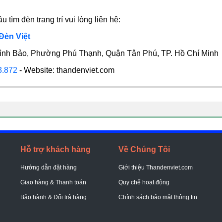
 tìm đèn trang trí vui lòng liên hệ:
Đèn Việt
Đình Bảo, Phường Phú Thạnh, Quận Tân Phú, TP. Hồ Chí Minh
3.872
- Website: thandenviet.com
Hỗ trợ khách hàng
Về Chúng Tôi
Hướng dẫn đặt hàng
Giới thiệu Thandenviet.com
Giao hàng & Thanh toán
Quy chế hoạt động
Bảo hành & Đổi trả hàng
Chính sách bảo mật thông tin