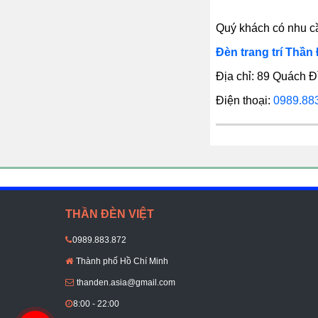
Quý khách có nhu cầu
Đèn trang trí Thần 
Địa chỉ: 89 Quách 
Điện thoại:
0989.88
THẦN ĐÈN VIỆT
0989.883.872
Thành phố Hồ Chí Minh
thanden.asia@gmail.com
8:00 - 22:00