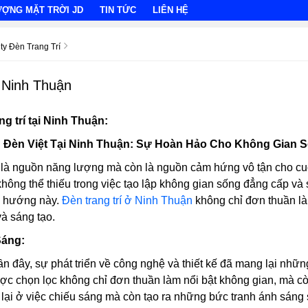
ƯỢNG MẶT TRỜI JD
TIN TỨC
LIÊN HỆ
ty Đèn Trang Trí
i Ninh Thuận
ang trí tại Ninh Thuận:
n Đèn Việt Tại Ninh Thuận: Sự Hoàn Hảo Cho Không Gian S
là nguồn năng lượng mà còn là nguồn cảm hứng vô tận cho cuộc 
không thể thiếu trong việc tạo lập không gian sống đẳng cấp và
u hướng này.
Đèn trang trí ở Ninh Thuận
không chỉ đơn thuần là 
và sáng tạo.
Sáng:
 đây, sự phát triển về công nghệ và thiết kế đã mang lại những
c chọn lọc không chỉ đơn thuần làm nổi bật không gian, mà còn
lại ở việc chiếu sáng mà còn tạo ra những bức tranh ánh sáng