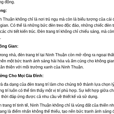
ng động.
êng:
h Thuận không chỉ là nơi trú ngụ mà còn là biểu tượng của cái đẹ
gian. Có thể là những bức đèn treo độc đáo, những chiếc đèn tr
các chi tiết kiến trúc. Đèn trang trí không chỉ chiếu sáng, mà c
.
ông Gian:
rong nhà, đèn trang trí tại Ninh Thuận còn mở rộng ra ngoại th
ên một bức tranh ánh sáng hài hòa và ấm cúng cho không gian
thân thiện với môi trường xanh của Ninh Thuận.
ởng Cho Mọi Gia Đình:
à đa dạng của đèn trang trí làm cho chúng trở thành lựa chọn lý
ang trí luôn có thể tìm thấy một vị trí phù hợp. Sự kết hợp giữa 
thời đáp ứng được cả nhu cầu về thiết kế và sử dụng.
trang trí tinh tế, Ninh Thuận không chỉ là vùng đất của thiên 
 đang là điểm nhấn không thể thiếu, tạo nên bức tranh ánh sán