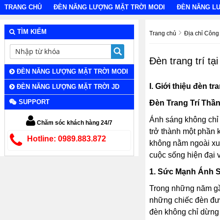
TRANG CHỦ
ĐÈN NĂNG LƯỢNG MẶT TRỜI MODI
ĐÈN NĂNG L
TÌM KIẾM
Trang chủ
Địa chỉ Công 
Đèn trang trí tạ
ĐÈN NĂNG LƯỢNG MẶT TRỜI MODI
I. Giới thiệu đèn tr
ĐÈN NĂNG LƯỢNG MẶT TRỜI JD
SUPPORT
Đèn Trang Trí Thầ
Ánh sáng không chỉ 
Chăm sóc khách hàng 24/7
trở thành một phần 
Hotline: 0989.883.872
không nằm ngoài x
cuộc sống hiện đại 
1. Sức Mạnh Ánh 
Trong những năm gần
những chiếc đèn đượ
đèn không chỉ dừng 