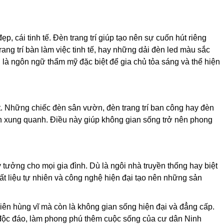
p, cái tinh tế. Đèn trang trí giúp tạo nên sự cuốn hút riêng
ang trí bàn làm việc tinh tế, hay những dải đèn led màu sắc
òn là ngôn ngữ thẩm mỹ đặc biệt để gia chủ tỏa sáng và thể hiện
ất. Những chiếc đèn sân vườn, đèn trang trí ban công hay đèn
 xung quanh. Điều này giúp không gian sống trở nên phong
 tưởng cho mọi gia đình. Dù là ngôi nhà truyền thống hay biệt
chất liệu tự nhiên và công nghệ hiện đại tạo nên những sản
nhiên hùng vĩ mà còn là không gian sống hiện đại và đẳng cấp.
g độc đáo, làm phong phú thêm cuộc sống của cư dân Ninh