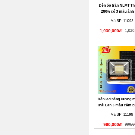
Đèn ốp trần NLMT Th
280w có 3 màu ánh
Mã SP: 11093
1,030,000đ
1,030
Đèn led năng lượng m
Thái Lan 3 màu cảm b
sáng 200W
Mã SP: 11198
990,000đ
990,0