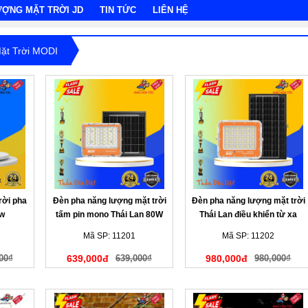
ƯỢNG MẶT TRỜI JD
TIN TỨC
LIÊN HỆ
ặt Trời MODI
rời pha
Đèn pha năng lượng mặt trời
Đèn pha năng lượng mặt trời
0w
tấm pin mono Thái Lan 80W
Thái Lan điều khiển từ xa
120W
Mã SP: 11201
Mã SP: 11202
00₫
639,000đ
639,000₫
980,000đ
980,000₫