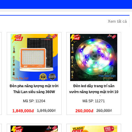
Xem tất cả
Đèn pha năng lượng mặt trời
Đèn led dây trang trí sân
Thái Lan siêu sáng 360W
vườn năng lượng mặt trời 10
mét đa sắc
Mã SP: 11204
Mã SP: 11271
1,849,000đ
1,849,000₫
260,000đ
260,000₫