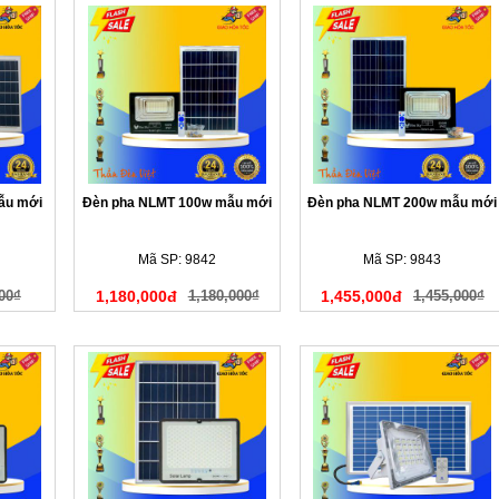
ẫu mới
Đèn pha NLMT 100w mẫu mới
Đèn pha NLMT 200w mẫu mới
Mã SP: 9842
Mã SP: 9843
00₫
1,180,000đ
1,180,000₫
1,455,000đ
1,455,000₫