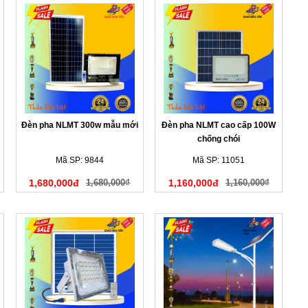
Đèn pha NLMT 300w mẫu mới
Đèn pha NLMT cao cấp 100W
chống chói
Mã SP: 9844
Mã SP: 11051
1,680,000đ
1,680,000₫
1,160,000đ
1,160,000₫