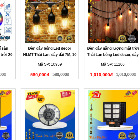
í sân
Đèn dây bóng Led decor
Đèn dây năng lượng mặt trời
trời 20
NLMT Thái Lan, dây dài 7M, 10
Thái Lan bóng Led decor, dây
bóng đèn
dài 10M, 20 bóng đèn
Mã SP: 10959
Mã SP: 11206
00₫
580,000đ
580,000₫
1,010,000đ
1,010,000₫