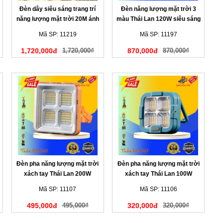
Đèn dây siêu sáng trang trí
Đèn năng lượng mặt trời 3
năng lượng mặt trời 20M ánh
màu Thái Lan 120W siêu sáng
sáng vàng
Mã SP: 11219
Mã SP: 11197
1,720,000đ
1,720,000₫
870,000đ
870,000₫
Đèn pha năng lượng mặt trời
Đèn pha năng lượng mặt trời
xách tay Thái Lan 200W
xách tay Thái Lan 100W
Mã SP: 11107
Mã SP: 11106
495,000đ
495,000₫
320,000đ
320,000₫