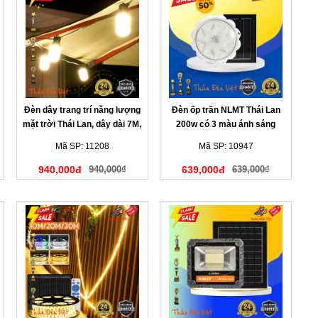
Đèn dây trang trí năng lượng
Đèn ốp trần NLMT Thái Lan
mặt trời Thái Lan, dây dài 7M,
200w có 3 màu ánh sáng
10 bóng đèn
Mã SP: 11208
Mã SP: 10947
940,000đ
940,000₫
639,000đ
639,000₫