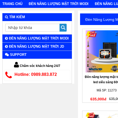
TRANG CHỦ
ĐÈN NĂNG LƯỢNG MẶT TRỜI MODI
ĐÈN NĂNG L
TÌM KIẾM
Đèn Năng Lượng M
ĐÈN NĂNG LƯỢNG MẶT TRỜI MODI
ĐÈN NĂNG LƯỢNG MẶT TRỜI JD
SUPPORT
Chăm sóc khách hàng 24/7
Hotline: 0989.883.872
Đèn năng lượng mặt t
led siêu sáng 6
Mã SP: 11273
635,000đ
635,0