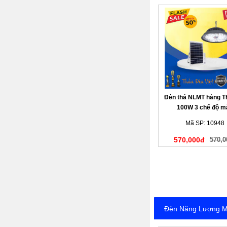
Đèn thả NLMT hàng T
100W 3 chế độ m
Mã SP: 10948
570,000đ
570,0
Đèn Năng Lượng Mặ