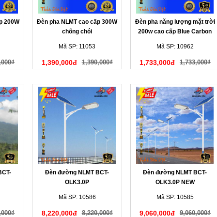
ấp 200W
Đèn pha NLMT cao cấp 300W
Đèn pha năng lượng mặt trời
chống chói
200w cao cấp Blue Carbon
Mã SP: 11053
Mã SP: 10962
,000₫
1,390,000đ
1,390,000₫
1,733,000đ
1,733,000₫
BCT-
Đèn đường NLMT BCT-
Đèn đường NLMT BCT-
OLK3.0P
OLK3.0P NEW
Mã SP: 10586
Mã SP: 10585
,000₫
8,220,000đ
8,220,000₫
9,060,000đ
9,060,000₫