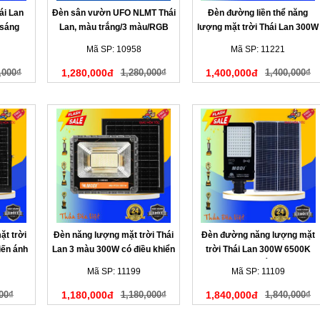
ái Lan
Đèn sân vườn UFO NLMT Thái
Đèn đường liền thể năng
 sáng
Lan, màu trắng/3 màu/RGB
lượng mặt trời Thái Lan 300W
cảm biến ánh sáng
Mã SP: 10958
Mã SP: 11221
,000₫
1,280,000đ
1,280,000₫
1,400,000đ
1,400,000₫
ặt trời
Đèn năng lượng mặt trời Thái
Đèn đường năng lượng mặt
iến ánh
Lan 3 màu 300W có điều khiển
trời Thái Lan 300W 6500K
từ xa
màu trắng
Mã SP: 11199
Mã SP: 11109
00₫
1,180,000đ
1,180,000₫
1,840,000đ
1,840,000₫