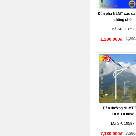
Đèn pha NLMT cao c
chống chói
Mã SP: 11052
1,290,000đ
1,290
Đèn đường NLMT 
OLK3.0 80W
Mã SP: 10587
7,180,000đ
7,180