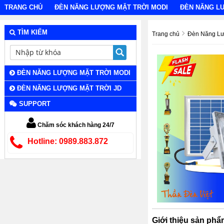
TRANG CHỦ
ĐÈN NĂNG LƯỢNG MẶT TRỜI MODI
ĐÈN NĂNG L
TÌM KIẾM
Trang chủ
Đèn Năng Lư
ĐÈN NĂNG LƯỢNG MẶT TRỜI MODI
ĐÈN NĂNG LƯỢNG MẶT TRỜI JD
SUPPORT
Chăm sóc khách hàng 24/7
Hotline: 0989.883.872
Giới thiệu sản ph