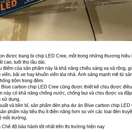
bon được trang bị chip LED Cree, một trong những thương hiệ
t cao, tuổi thọ lâu dài.
u điểm của sản phẩm này là khả năng chiếu sáng xa và rộng, g
viên, bãi xe hay khuôn viên tòa nhà. Ánh sáng mạnh mẽ từ sản
hống trộm trong đêm.
Blue carbon chip LED Cree cũng được thiết kế chịu được điều 
 này có khả năng chống nước, chống bụi và chịu được va đập.
n sử dụng.
 suất và bền bỉ, sản phẩm đèn pha dự án Blue carbon chip LED C
sản phẩm này tiêu thụ ít điện năng hơn so với các loại đèn tru
ệ môi trường.
 Chế độ bảo hành tốt nhất trên thị trường hiện nay