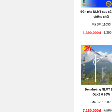
Đèn pha NLMT cao c
chống chói
Mã SP: 11053
1,390,000đ
1,390
Đèn đường NLMT 
OLK3.0 80W
Mã SP: 10587
7,180,000đ
7,180