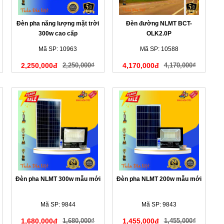
Đèn pha năng lượng mặt trời
Đèn đường NLMT BCT-
300w cao cấp
OLK2.0P
Mã SP: 10963
Mã SP: 10588
2,250,000đ
2,250,000₫
4,170,000đ
4,170,000₫
Đèn pha NLMT 300w mẫu mới
Đèn pha NLMT 200w mẫu mới
Mã SP: 9844
Mã SP: 9843
1,680,000đ
1,680,000₫
1,455,000đ
1,455,000₫