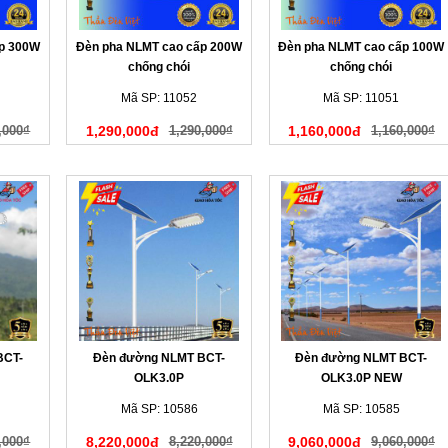
ấp 300W
Đèn pha NLMT cao cấp 200W
Đèn pha NLMT cao cấp 100W
chống chói
chống chói
Mã SP: 11052
Mã SP: 11051
,000₫
1,290,000đ
1,290,000₫
1,160,000đ
1,160,000₫
BCT-
Đèn đường NLMT BCT-
Đèn đường NLMT BCT-
OLK3.0P
OLK3.0P NEW
Mã SP: 10586
Mã SP: 10585
,000₫
8,220,000đ
8,220,000₫
9,060,000đ
9,060,000₫