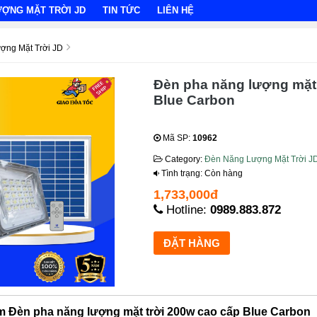
ƯỢNG MẶT TRỜI JD
TIN TỨC
LIÊN HỆ
ợng Mặt Trời JD
Đèn pha năng lượng mặt 
Blue Carbon
Mã SP:
10962
Category:
Đèn Năng Lượng Mặt Trời J
Tình trạng: Còn hàng
1,733,000đ
Hotline:
0989.883.872
ẩm Đèn pha năng lượng mặt trời 200w cao cấp Blue Carbon