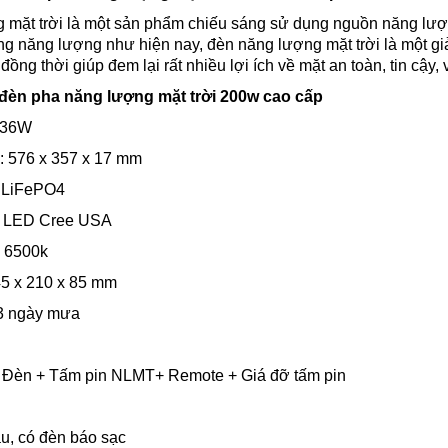
mặt trời là một sản phẩm chiếu sáng sử dụng nguồn năng lượng 
g năng lượng như hiện nay, đèn năng lượng mặt trời là một giải
ng thời giúp đem lại rất nhiều lợi ích về mặt an toàn, tin cậy, v
 đèn pha năng lượng mặt trời 200w cao cấp
/36W
n: 576 x 357 x 17 mm
n LiFePO4
p LED Cree USA
: 6500k
45 x 210 x 85 mm
-3 ngày mưa
 Đèn + Tấm pin NLMT+ Remote + Giá đỡ tấm pin
ầu, có đèn báo sạc