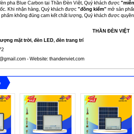
èn pha Blue Carbon tại Thần Đèn Việt, Quý khách được
"miễn
quốc. Khi nhận hàng, Quý khách được
"đồng kiểm"
mở sản phẩm 
phẩm không đúng cam kết chất lượng, Quý khách được quyền từ
THẦN ĐÈN VIỆT
ợng mặt trời, đèn LED, đèn trang trí
72
a@gmail.com
- Website: thandenviet.com
n