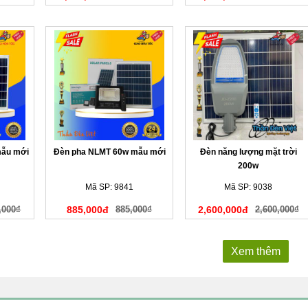
mẫu mới
Đèn pha NLMT 60w mẫu mới
Đèn năng lượng mặt trời
200w
Mã SP: 9841
Mã SP: 9038
,000₫
885,000đ
885,000₫
2,600,000đ
2,600,000₫
Xem thêm