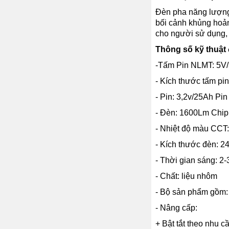
Đèn pha năng lượng 
bối cảnh khủng hoản
cho người sử dụng, đồ
Thông số kỹ thuật
-Tấm Pin NLMT: 5V
- Kích thước tấm pi
- Pin: 3,2v/25Ah Pi
- Đèn: 1600Lm Chi
- Nhiệt độ màu CCT
- Kích thước đèn: 2
- Thời gian sáng: 2
- Chất: liệu nhôm
- Bộ sản phẩm gồm:
- Nâng cấp:
+ Bật tắt theo nhu c