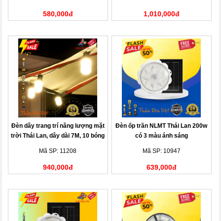
580,000đ
1,010,000đ
Đèn dây trang trí năng lượng mặt
Đèn ốp trần NLMT Thái Lan 200w
trời Thái Lan, dây dài 7M, 10 bóng
có 3 màu ánh sáng
đèn
Mã SP: 11208
Mã SP: 10947
940,000đ
639,000đ