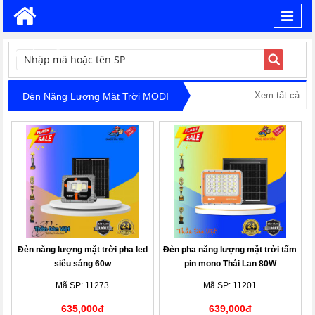
Toggl
navig
TÌM KIẾM
Xem tất cả
Đèn Năng Lượng Mặt Trời MODI
Đèn năng lượng mặt trời pha led
Đèn pha năng lượng mặt trời tấm
siêu sáng 60w
pin mono Thái Lan 80W
Mã SP: 11273
Mã SP: 11201
635,000đ
639,000đ