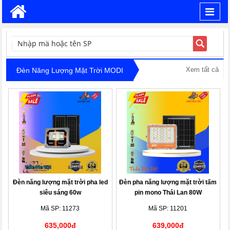
Toggl
navig
TÌM KIẾM
Xem tất cả
Đèn Năng Lượng Mặt Trời MODI
Đèn năng lượng mặt trời pha led
Đèn pha năng lượng mặt trời tấm
siêu sáng 60w
pin mono Thái Lan 80W
Mã SP: 11273
Mã SP: 11201
635,000đ
639,000đ