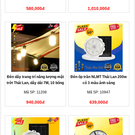
580,000đ
1,010,000đ
Đèn dây trang trí năng lượng mặt
Đèn ốp trần NLMT Thái Lan 200w
trời Thái Lan, dây dài 7M, 10 bóng
có 3 màu ánh sáng
đèn
Mã SP: 11208
Mã SP: 10947
940,000đ
639,000đ