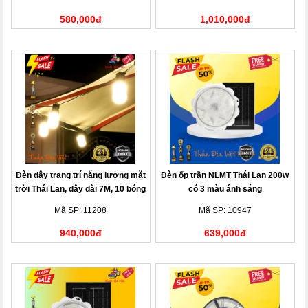
580,000đ
1,010,000đ
Đèn dây trang trí năng lượng mặt
Đèn ốp trần NLMT Thái Lan 200w
trời Thái Lan, dây dài 7M, 10 bóng
có 3 màu ánh sáng
đèn
Mã SP: 11208
Mã SP: 10947
940,000đ
639,000đ