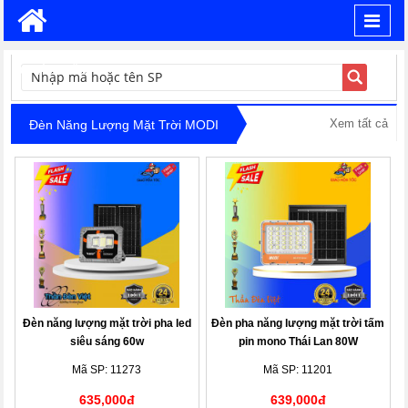
Toggl
navig
TÌM KIẾM
Xem tất cả
Đèn Năng Lượng Mặt Trời MODI
Đèn năng lượng mặt trời pha led
Đèn pha năng lượng mặt trời tấm
siêu sáng 60w
pin mono Thái Lan 80W
Mã SP: 11273
Mã SP: 11201
635,000đ
639,000đ