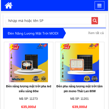
Toggl
navig
TÌM KIẾM
Xem tất cả
Đèn Năng Lượng Mặt Trời MODI
Đèn năng lượng mặt trời pha led
Đèn pha năng lượng mặt trời tấm
siêu sáng 60w
pin mono Thái Lan 80W
Mã SP: 11273
Mã SP: 11201
635,000đ
639,000đ