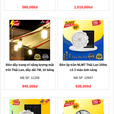
580,000đ
1,010,000đ
Đèn dây trang trí năng lượng mặt
Đèn ốp trần NLMT Thái Lan 200w
trời Thái Lan, dây dài 7M, 10 bóng
có 3 màu ánh sáng
đèn
Mã SP: 11208
Mã SP: 10947
940,000đ
639,000đ