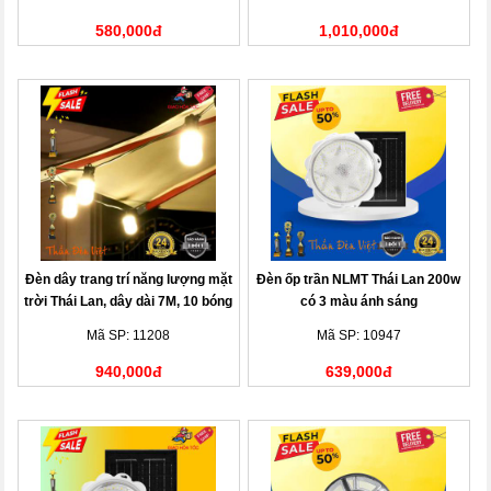
580,000đ
1,010,000đ
Đèn dây trang trí năng lượng mặt
Đèn ốp trần NLMT Thái Lan 200w
trời Thái Lan, dây dài 7M, 10 bóng
có 3 màu ánh sáng
đèn
Mã SP: 11208
Mã SP: 10947
940,000đ
639,000đ