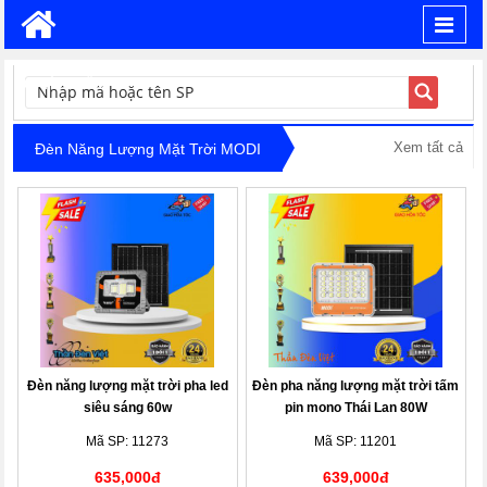
Toggl
navig
TÌM KIẾM
Xem tất cả
Đèn Năng Lượng Mặt Trời MODI
Đèn năng lượng mặt trời pha led
Đèn pha năng lượng mặt trời tấm
siêu sáng 60w
pin mono Thái Lan 80W
Mã SP: 11273
Mã SP: 11201
635,000đ
639,000đ